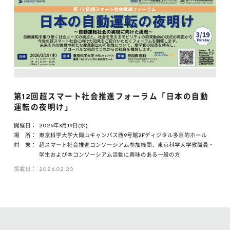
第12回超スマート社会推進フォーラム「日本の自動
運転の夜明け」
開催日：
2026年3月19日(水)
場 所：
東京科学大学大岡山キャンパス西9号館2Fディジタル多目的ホール
対 象：
超スマート社会推進コンソーシアム参加機関、東京科学大学教職員・
学生および本コンソーシアム活動に興味のある一般の方
掲載日：
2026.02.20