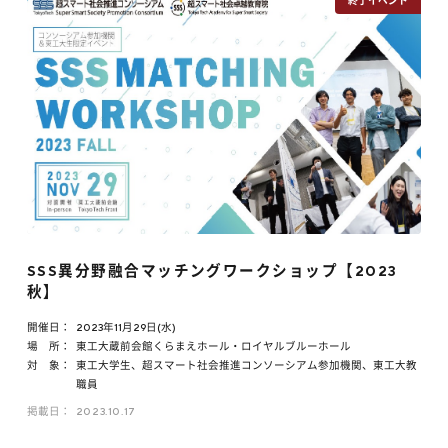
SSS異分野融合マッチングワークショップ【2023
秋】
開催日：
2023年11月29日(水)
場 所：
東工大蔵前会館くらまえホール・ロイヤルブルーホール
対 象：
東工大学生、超スマート社会推進コンソーシアム参加機関、東工大教
職員
掲載日：
2023.10.17