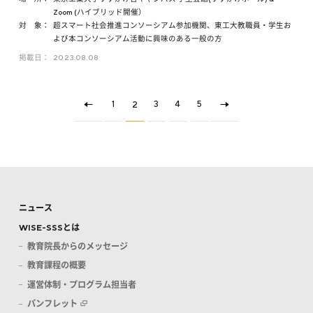
Zoom (ハイブリッド開催）
対 象：
超スマート社会推進コンソーシアム参加機関、東工大教職員・学生お
よび本コンソーシアム活動に興味のある一般の方
掲載日：
2023.08.08
1
3
4
5
2
ニュース
WISE-SSSとは
教育院長からのメッセージ
教育課程の概要
運営体制・プログラム担当者
パンフレット