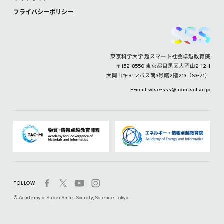
プライバシーポリシー
東京科学大学 超スマート社会卓越教育院
〒152-8550 東京都目黒区大岡山2-12-1
大岡山キャンパス南3号館2階213（S3-71）
E-mail: wise-sss
adm.isct.ac.jp
FOLLOW
© Academy of Super Smart Society, Science Tokyo