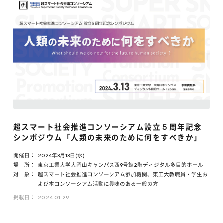
超スマート社会推進コンソーシアム設立５周年記念
シンポジウム「人類の未来のために何をすべきか」
開催日：
2024年3月13日(水)
場 所：
東京工業大学大岡山キャンパス西9号館2階ディジタル多目的ホール
対 象：
超スマート社会推進コンソーシアム参加機関、東工大教職員・学生お
よび本コンソーシアム活動に興味のある一般の方
掲載日：
2024.01.29