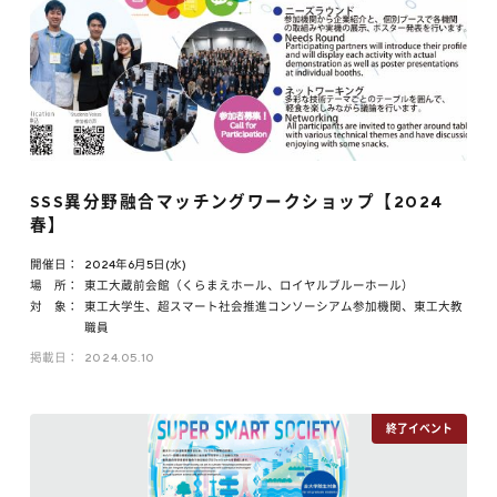
SSS異分野融合マッチングワークショップ【2024
春】
開催日：
2024年6月5日(水)
場 所：
東工大蔵前会館（くらまえホール、ロイヤルブルーホール）
対 象：
東工大学生、超スマート社会推進コンソーシアム参加機関、東工大教
職員
掲載日：
2024.05.10