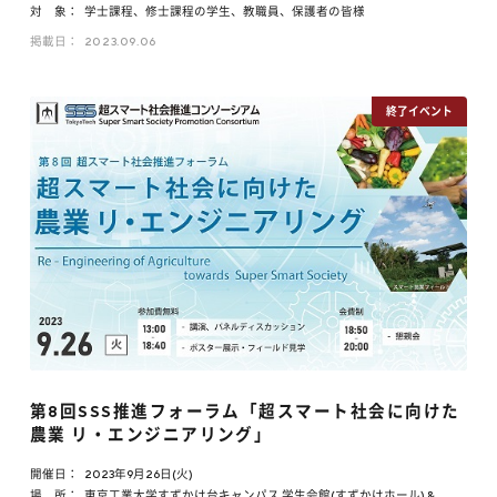
対 象：
学士課程、修士課程の学生、教職員、保護者の皆様
掲載日：
2023.09.06
第8回SSS推進フォーラム「超スマート社会に向けた
農業 リ・エンジニアリング」
開催日：
2023年9月26日(火)
場 所：
東京工業大学すずかけ台キャンパス 学生会館(すずかけホール) &